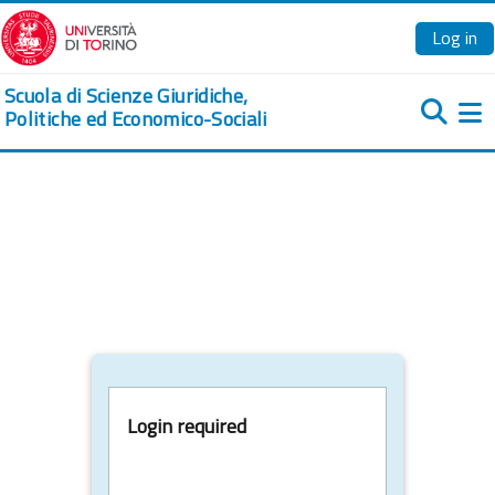
Skip to main content
Log in
Scuola di Scienze Giuridiche,
Politiche ed Economico-Sociali
Si
Login required