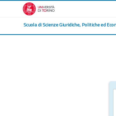
Salta al contenido principal
Scuola di Scienze Giuridiche, Politiche ed Eco