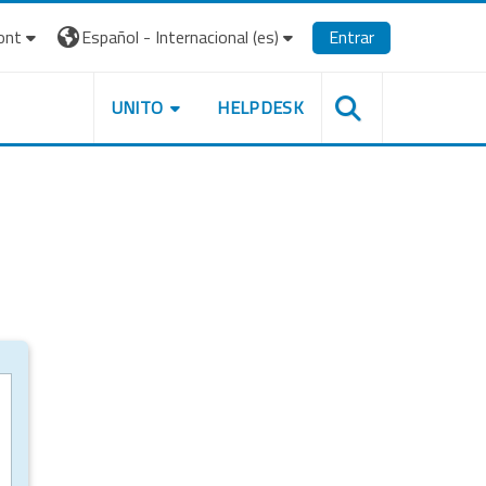
ont
Español - Internacional ‎(es)‎
Entrar
UNITO
HELPDESK