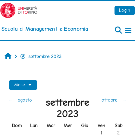
Vai al contenuto principale
Login
Scuola di Management e Economia
Pa
Home
settembre 2023
Mese
settembre
←
agosto
ottobre
→
2023
Domenica
Lunedi
Martedì
Mercoledì
Giovedì
Venerdì
Sabato
Dom
Lun
Mar
Mer
Gio
Ven
Sab
Nessun evento, ve
Nessun ev
1
2