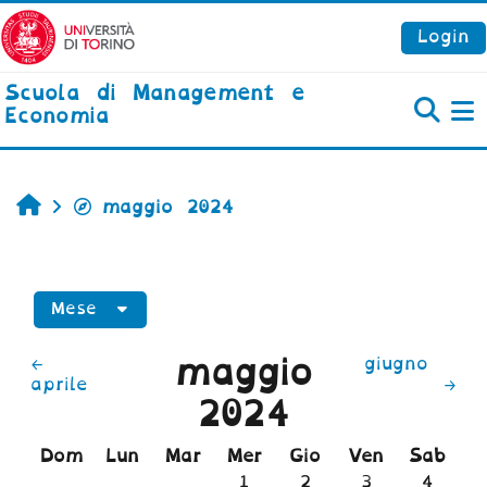
Vai al contenuto principale
Login
Scuola di Management e
Economia
P
Home
maggio 2024
Mese
maggio
←
giugno
aprile
→
2024
Domenica
Lunedi
Martedì
Mercoledì
Giovedì
Venerdì
Sabato
Dom
Lun
Mar
Mer
Gio
Ven
Sab
Nessun evento, mercoled
Nessun evento, gi
Nessun event
Nessun
1
2
3
4