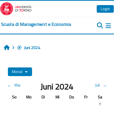
Zum Hauptinhalt
Login
Scuola di Management e Economia
We
Juni 2024
Startseite
Monat
Juni 2024
←
Mai
Juli
→
Sonntag
Montag
Dienstag
Mittwoch
Donnerstag
Freitag
Samstag
So
Mo
Di
Mi
Do
Fr
Sa
Keine Term
1