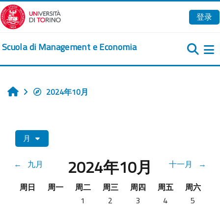
跳到主要内容
登录
Scuola di Management e Economia
2024年10月
首页
月
2024年10月
←
九月
十一月
→
星期日
星期一
星期二
星期三
星期四
星期五
星期六
周日
周一
周二
周三
周四
周五
周六
没有活动，10月1日 星期二
没有活动，10月2日 星期三
没有活动，10月3日 星期
没有活动，10月4
没有活动，
1
2
3
4
5