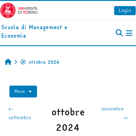
Vai al contenuto principale
Login
Scuola di Management e
Economia
Pa
ottobre 2024
Home
Mese
ottobre
←
novembre
settembre
→
2024