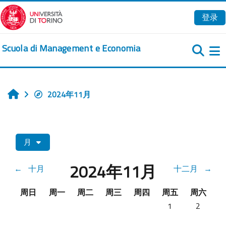
跳到主要内容
登录
Scuola di Management e Economia
2024年11月
首页
月
2024年11月
←
十月
十二月
→
星期日
星期一
星期二
星期三
星期四
星期五
星期六
周日
周一
周二
周三
周四
周五
周六
没有活动，11月1
没有活动，
1
2