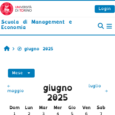
Vai al contenuto principale
Login
Scuola di Management e
Economia
P
Home
giugno 2025
Mese
giugno
←
luglio
maggio
→
2025
Domenica
Lunedi
Martedì
Mercoledì
Giovedì
Venerdì
Sabato
Dom
Lun
Mar
Mer
Gio
Ven
Sab
Nessun evento, domenica 1 giugno
Nessun evento, lunedì 2 giugno
Nessun evento, martedì 3 giu
Nessun evento, mercoled
Nessun evento, gio
Nessun event
Nessun
1
2
3
4
5
6
7