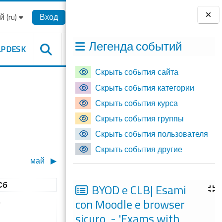
‎(ru)‎
Вход
Блоки
Легенда событий
LPDESK
Скрыть события сайта
Скрыть события категории
Скрыть события курса
Скрыть события группы
Скрыть события пользователя
Скрыть события другие
май
▶︎
Суббота
Сб
BYOD e CLB| Esami
а 3 апреля
т событий, суббота 4 апреля
con Moodle e browser
4
sicuro - 'Exams with