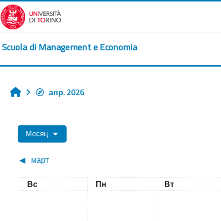
Перейти к основному содержанию
Scuola di Management e Economia
апр. 2026
Главная
Месяц
◀︎
март
Воскресенье
Понедельник
Вторник
Вс
Пн
Вт