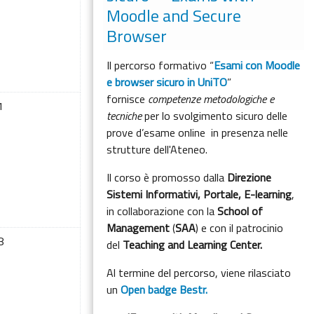
Moodle and Secure
Browser
Il percorso formativo “
Esami con Moodle
e browser sicuro in UniTO
”
fornisce
competenze metodologiche e
а 10 апреля
т событий, суббота 11 апреля
1
tecniche
per lo svolgimento sicuro delle
prove d’esame online in presenza nelle
strutture dell'Ateneo.
Il corso è promosso dalla
Direzione
Sistemi Informativi, Portale, E-learning
,
in collaborazione con la
School of
Management
(
SAA
) e con il patrocinio
а 17 апреля
т событий, суббота 18 апреля
8
del
Teaching and Learning Center.
Al termine del percorso, viene rilasciato
un
Open badge Bestr.