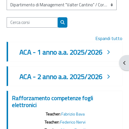
Categorie di corso
Cerca corsi
Cerca corsi
Espandi tutto
ACA - 1 anno a.a. 2025/2026
Apr
ACA - 2 anno a.a. 2025/2026
Rafforzamento competenze fogli
elettronici
Teacher:
Fabrizio Bava
Teacher:
Federico Nervi