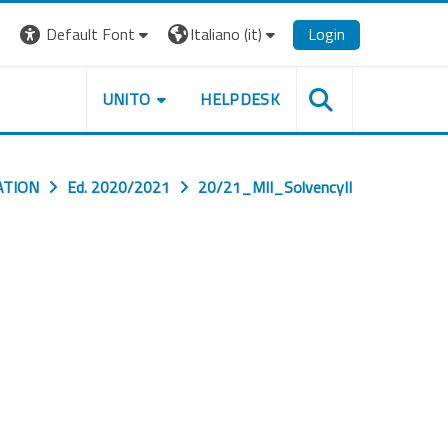
Default Font
Italiano ‎(it)‎
Login
UNITO
HELPDESK
ATION
Ed. 2020/2021
20/21_MII_SolvencyII