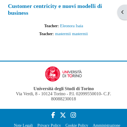
Customer centricity e nuovi modelli di
business
Apr
Teacher:
Eleonora Isaia
Teacher:
mastermii mastermii
Università degli Studi di Torino
Via Verdi, 8 - 10124 Torino - P.I. 02099550010- C.F.
80088230018
Note Legali
Privacy Policy
Cookie Policy
Amministrazione