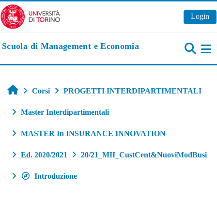
Vai al contenuto principale
Login
Scuola di Management e Economia
Pa
Home
Corsi
PROGETTI INTERDIPARTIMENTALI
Master Interdipartimentali
MASTER In INSURANCE INNOVATION
Ed. 2020/2021
20/21_MII_CustCent&NuoviModBusi
Introduzione