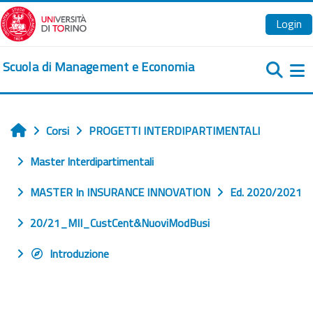
Vai al contenuto principale
Login
Scuola di Management e Economia
Pa
Corsi
PROGETTI INTERDIPARTIMENTALI
Home
Master Interdipartimentali
MASTER In INSURANCE INNOVATION
Ed. 2020/2021
20/21_MII_CustCent&NuoviModBusi
Introduzione