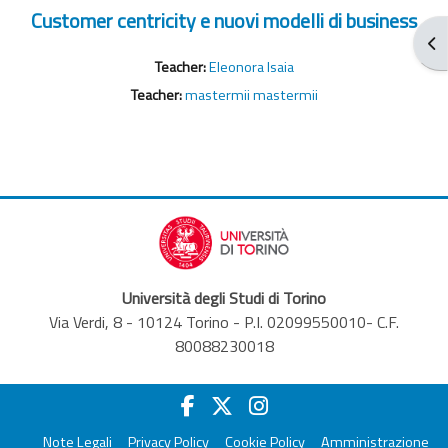
Customer centricity e nuovi modelli di business
Apr
Teacher:
Eleonora Isaia
Teacher:
mastermii mastermii
Università degli Studi di Torino
Via Verdi, 8 - 10124 Torino - P.I. 02099550010- C.F.
80088230018
Note Legali
Privacy Policy
Cookie Policy
Amministrazione