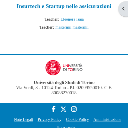
Insurtech e Startup nelle assicurazioni
Apr
Teacher:
Eleonora Isaia
Teacher:
mastermii mastermii
Università degli Studi di Torino
Via Verdi, 8 - 10124 Torino - P.I. 02099550010- C.F.
80088230018
Note Legali
Privacy Policy
Cookie Policy
Amministrazione
Trasparente