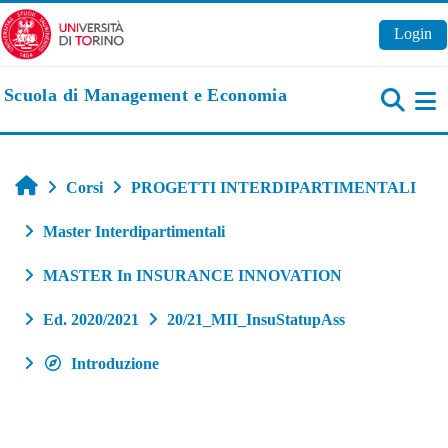
Vai al contenuto principale
Login
Scuola di Management e Economia
Pa
Home
Corsi
PROGETTI INTERDIPARTIMENTALI
Master Interdipartimentali
MASTER In INSURANCE INNOVATION
Ed. 2020/2021
20/21_MII_InsuStatupAss
Introduzione