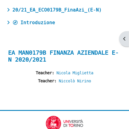
20/21_EA_ECO0179B_FinaAzi_(E-N)
Introduzione
Ap
EA MAN0179B FINANZA AZIENDALE E-
N 2020/2021
Teacher:
Nicola Miglietta
Teacher:
Niccolò Nirino