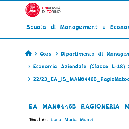
Vai al contenuto principale
Scuola di Management e Econo
Home
Corsi
Dipartimento di Managem
Economia Aziendale (Classe L-18)
22/23_EA_IS_MAN0446B_RagioMeto
EA MAN0446B RAGIONERIA M
Teacher:
Luca Maria Manzi