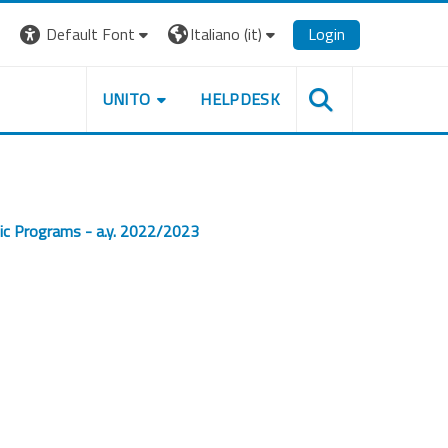
Default Font
Italiano ‎(it)‎
Login
UNITO
HELPDESK
ic Programs - a.y. 2022/2023