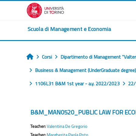
Vai al contenuto principale
Scuola di Management e Economia
Corsi
Dipartimento di Management "Valter
Home
Business & Management (UnderGraduate degree) (
1106L31 B&M 1st year - a.y. 2022/2023
22
B&M_MAN0520_PUBLIC LAW FOR ECONO
Teacher:
Valentina De Gregorio
Teacher:
Margherita Paola Poto