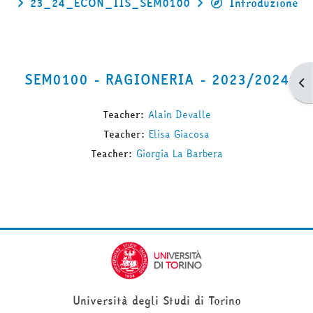
23_24_ECON_IIS_SEM0100
Introduzione
SEM0100 - RAGIONERIA - 2023/2024
Apr
Teacher:
Alain Devalle
Teacher:
Elisa Giacosa
Teacher:
Giorgia La Barbera
Università degli Studi di Torino