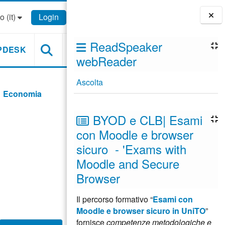
 ‎(it)‎
Login
Blocchi
ReadSpeaker
PDESK
webReader
Ascolta
Economia
BYOD e CLB| Esami
con Moodle e browser
sicuro - 'Exams with
Moodle and Secure
Browser
Il percorso formativo “
Esami con
Moodle e browser sicuro in UniTO
”
fornisce
competenze metodologiche e