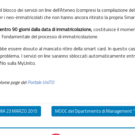
l blocco dei servizi on line dell’Ateneo (compresi la compilazione del pia
per i neo-immatricolati che non hanno ancora ritirato la propria Smar
entro 90 giorni dalla data di immatricolazione,
costituisce il moment
 e fondamentale del processo di immatricolazione.
ebbe essere dovuto al mancato ritiro della smart card. In questo cas
l problema. I servizi on line saranno sbloccati automaticamente entro
filo sulla MyUnito.
 Home page del
Portale UniTO
MIA 23 MARZO 2015
MOOC del Dipartimento di Management "R