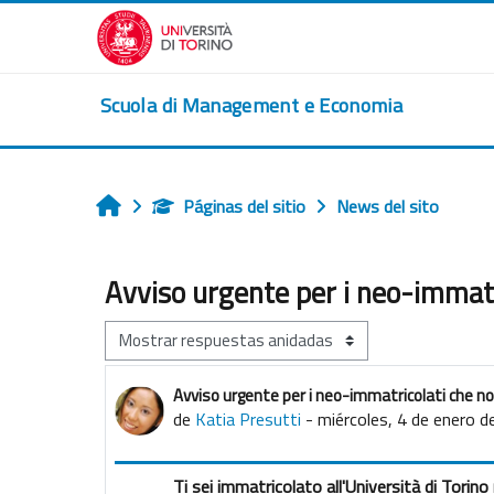
Salta al contenido principal
Scuola di Management e Economia
Páginas del sitio
News del sito
Inicio
Avviso urgente per i neo-immat
Mostrar modo
Avviso urgente per i neo-immatricolati che n
Número de respuestas: 0
de
Katia Presutti
-
miércoles, 4 de enero d
Ti sei immatricolato all'Università di Torin