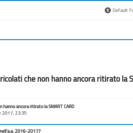
Default F
ricolati che non hanno ancora ritirato 
on hanno ancora ritirato la SMART CARD
e 2017, 23:35
o nell'a.a. 2016-2017?