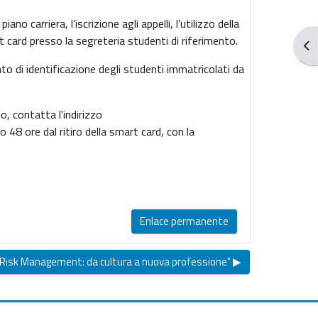
no carriera, l’iscrizione agli appelli, l’utilizzo della
t card presso la segreteria studenti di riferimento.
Abr
o di identificazione degli studenti immatricolati da
o, contatta l'indirizzo
 48 ore dal ritiro della smart card, con la
Enlace permanente
isk Management: da cultura a nuova professione" ▶︎