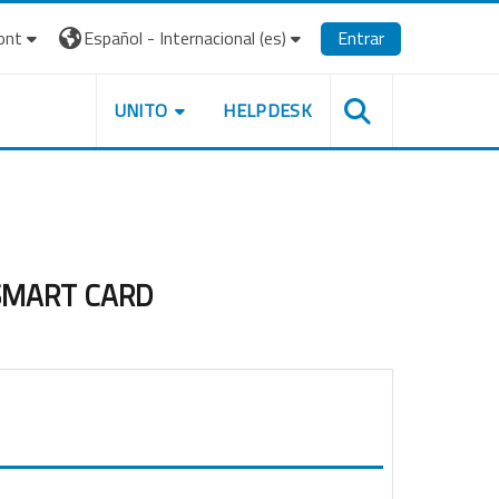
ont
Español - Internacional ‎(es)‎
Entrar
UNITO
HELPDESK
la SMART CARD