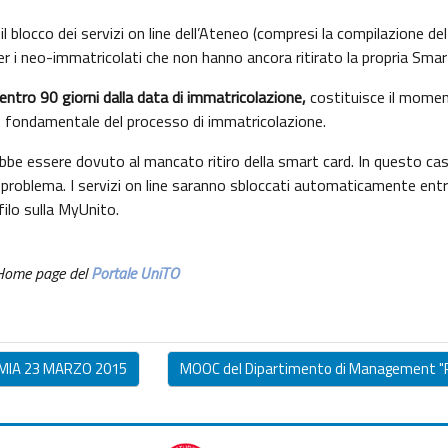
l blocco dei servizi on line dell’Ateneo (compresi la compilazione del pia
per i neo-immatricolati che non hanno ancora ritirato la propria Smar
entro 90 giorni dalla data di immatricolazione,
costituisce il moment
 e fondamentale del processo di immatricolazione.
ebbe essere dovuto al mancato ritiro della smart card. In questo cas
l problema. I servizi on line saranno sbloccati automaticamente entro
filo sulla MyUnito.
 Home page del
Portale UniTO
MIA 23 MARZO 2015
MOOC del Dipartimento di Management "R