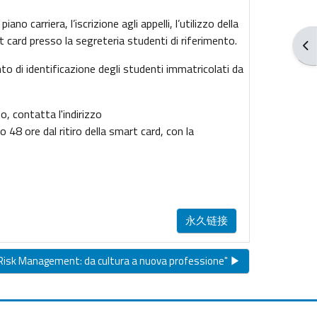
no carriera, l’iscrizione agli appelli, l’utilizzo della
t card presso la segreteria studenti di riferimento.
打
o di identificazione degli studenti immatricolati da
o, contatta l'indirizzo
 48 ore dal ritiro della smart card, con la
永久链接
isk Management: da cultura a nuova professione" ▶︎