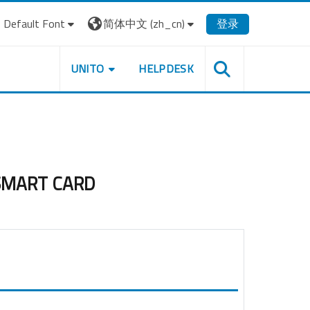
Default Font
简体中文 ‎(zh_cn)‎
登录
UNITO
HELPDESK
la SMART CARD