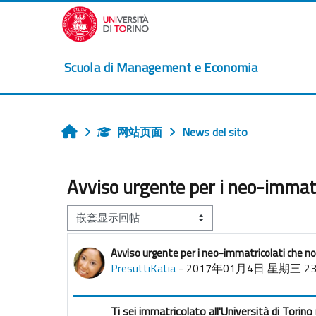
跳到主要内容
Scuola di Management e Economia
网站页面
News del sito
首页
Avviso urgente per i neo-immat
显示模式
Avviso urgente per i neo-immatricolati che n
回帖数：0
PresuttiKatia
-
2017年01月4日 星期三 23
Ti sei immatricolato all'Università di Torin