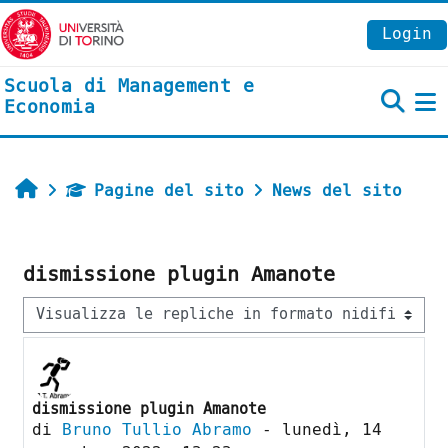
Vai al contenuto principale
Login
Scuola di Management e
Economia
P
Home
Pagine del sito
News del sito
dismissione plugin Amanote
Modalità visualizzazione
dismissione plugin Amanote
Numero di risposte: 0
di
Bruno Tullio Abramo
-
lunedì, 14