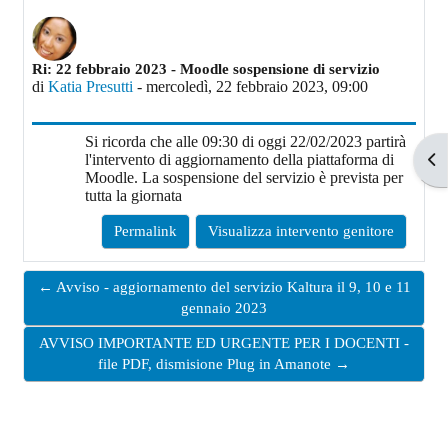
Numero di risposte: 0
Ri: 22 febbraio 2023 - Moodle sospensione di servizio
di
Katia Presutti
-
mercoledì, 22 febbraio 2023, 09:00
Si ricorda che alle 09:30 di oggi 22/02/2023 partirà
l'intervento di aggiornamento della piattaforma di
Apr
Moodle. La sospensione del servizio è prevista per
tutta la giornata
Permalink
Visualizza intervento genitore
← Avviso - aggiornamento del servizio Kaltura il 9, 10 e 11
gennaio 2023
AVVISO IMPORTANTE ED URGENTE PER I DOCENTI -
file PDF, dismisione Plug in Amanote →