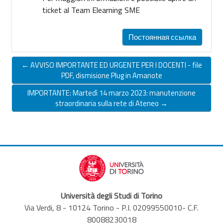
ticket al Team Elearning SME
Постоянная ссылка
← AVVISO IMPORTANTE ED URGENTE PER I DOCENTI - file
PDF, dismisione Plug in Amanote
IMPORTANTE: Martedì 14 marzo 2023: manutenzione
straordinaria sulla rete di Ateneo →
Università degli Studi di Torino
Via Verdi, 8 - 10124 Torino - P.I. 02099550010- C.F.
80088230018