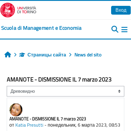
Перейти к основному содержанию
Вход
Scuola di Management e Economia
Б
Страницы сайта
News del sito
Главная
AMANOTE - DISMISSIONE IL 7 marzo 2023
Режим отображения
AMANOTE - DISMISSIONE IL 7 marzo 2023
Количество ответов: 0
от
Katia Presutti
-
понедельник, 6 марта 2023, 08:53