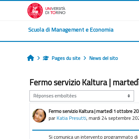
Passer au contenu principal
Scuola di Management e Economia
Pages du site
News del sito
Accueil
Fermo servizio Kaltura | marted
Type d’affichage
Fermo servizio Kaltura | martedì 1 ottobre 202
Nombre de réponses : 0
par
Katia Presutti
,
mardi 24 septembre 20
Si comunica un intervento programmato di m