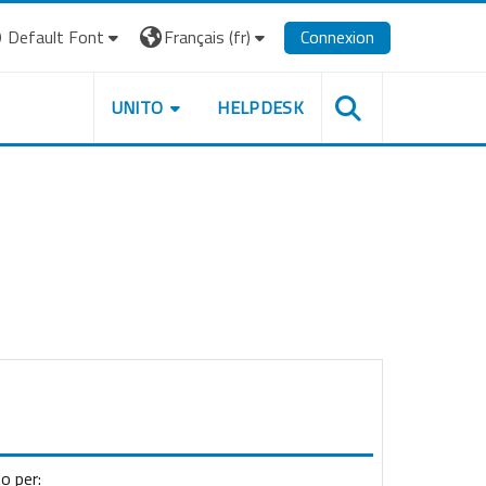
Default Font
Français ‎(fr)‎
Connexion
UNITO
HELPDESK
o per: