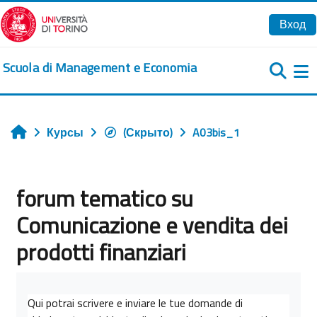
Перейти к основному содержанию
Вход
Scuola di Management e Economia
Б
Курсы
(Скрыто)
A03bis_1
Главная
forum tematico su
Comunicazione e vendita dei
prodotti finanziari
Требуемые условия завершения
Qui potrai scrivere e inviare le tue domande di