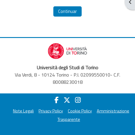
Abr
Continuar
Università degli Studi di Torino
Via Verdi, 8 - 10124 Torino - P.I. 02099550010- C.F.
80088230018
Note Legali
Privacy Policy
Cookie Policy
Amministrazione
Trasparente