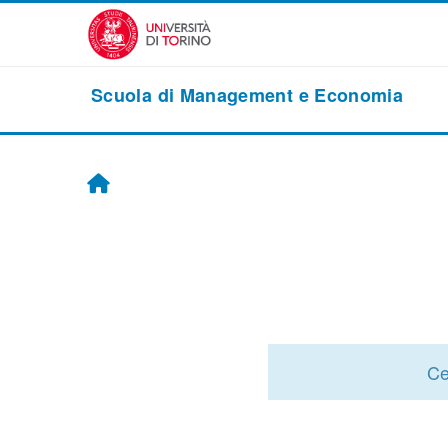
Passer au contenu principal
Scuola di Management e Economia
Accueil
Ce