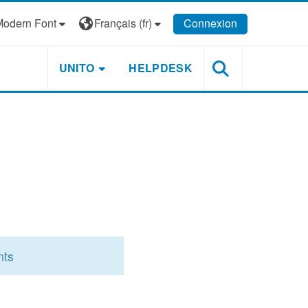
odern Font
Français ‎(fr)‎
Connexion
UNITO
HELPDESK
nts