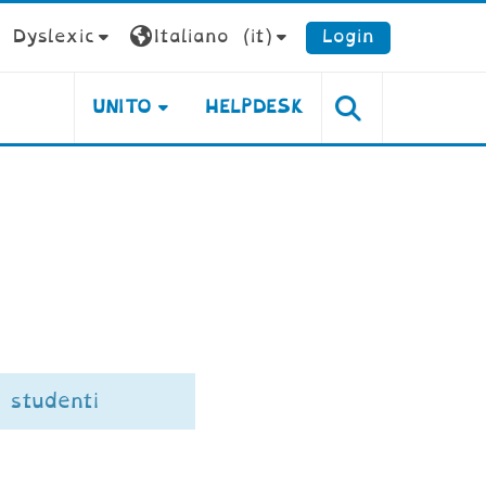
Dyslexic
Italiano ‎(it)‎
Login
UNITO
HELPDESK
studenti