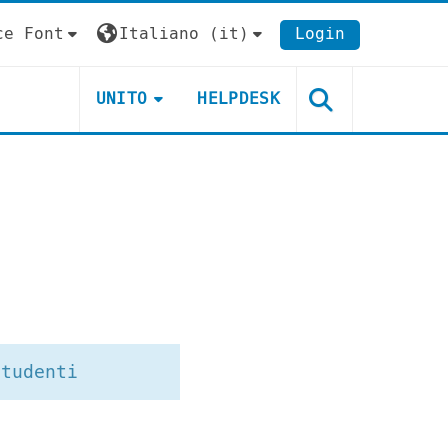
ce Font
Italiano ‎(it)‎
Login
UNITO
HELPDESK
studenti