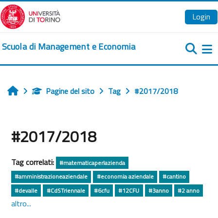
Vai al contenuto principale
Login
Scuola di Management e Economia
Pa
Pagine del sito
Tag
#2017/2018
Home
#2017/2018
Tag correlati:
#matematicaperlazienda
#amministrazioneaziendale
#economia aziendale
#cantino
#devalle
#CdSTriennale
#6cfu
#12CFU
#3anno
#2 anno
altro...