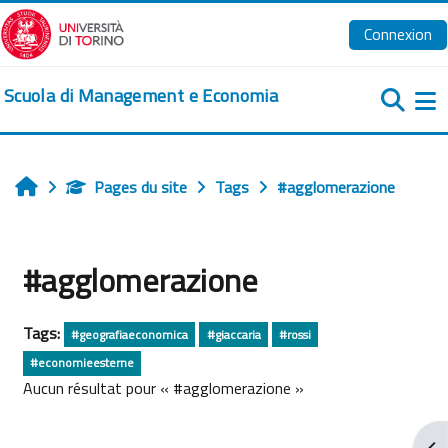
Passer au contenu principal
Connexion
Scuola di Management e Economia
Pa
Pages du site
Tags
#agglomerazione
Accueil
#agglomerazione
Tags:
#geografiaeconomica
#giaccaria
#rossi
#economieesterne
Aucun résultat pour « #agglomerazione »
Ouv