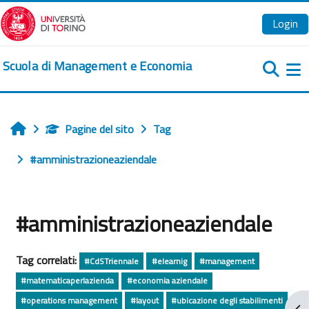
Vai al contenuto principale
Login
Scuola di Management e Economia
Pa
Pagine del sito
Tag
Home
#amministrazioneaziendale
#amministrazioneaziendale
Tag correlati:
#CdSTriennale
#elearnig
#management
#matematicaperlazienda
#economia aziendale
#operations management
#layout
#ubicazione degli stabilimenti
Apr