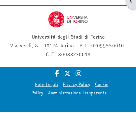
Apr
Università degli Studi di Torino
Via Verdi, 8 - 10124 Torino - P.I. 02099550010-
C.F. 80088230018
Note Legali
Privacy Policy
Cookie
Policy
Amministrazione Trasparente