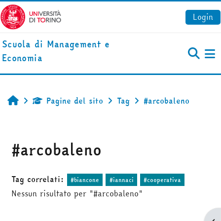
Vai al contenuto principale
Login
Scuola di Management e
Economia
Pa
Pagine del sito
Tag
#arcobaleno
Home
#arcobaleno
Tag correlati:
#biancone
#iannaci
#cooperativa
Nessun risultato per "#arcobaleno"