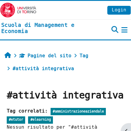
Vai al contenuto principale
Login
Scuola di Management e
Economia
P
Home
Pagine del sito
Tag
#attività integrativa
#attività integrativa
Tag correlati:
#amministrazioneaziendale
#etutor
#elearning
Nessun risultato per "#attività
Ap