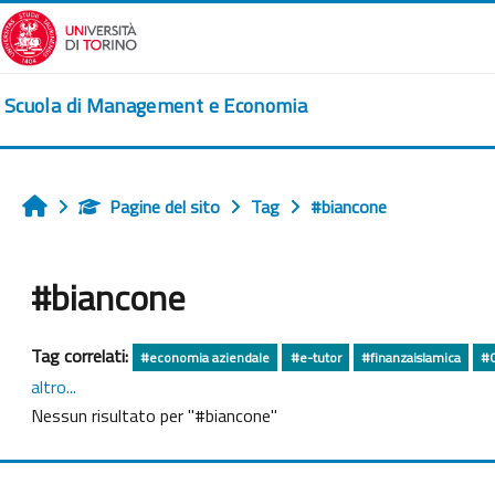
Vai al contenuto principale
Scuola di Management e Economia
Pagine del sito
Tag
#biancone
Home
#biancone
Tag correlati:
#economia aziendale
#e-tutor
#finanzaislamica
#
altro...
Nessun risultato per "#biancone"