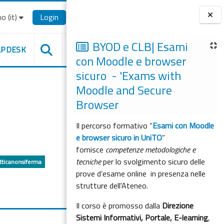
o ‎(it)‎
Login
Blocchi
BYOD e CLB| Esami
LPDESK
con Moodle e browser
sicuro - 'Exams with
Moodle and Secure
Browser
Il percorso formativo “
Esami con Moodle
e browser sicuro in UniTO
”
fornisce
competenze metodologiche e
tecniche
per lo svolgimento sicuro delle
tticanonsiferma
prove d’esame online in presenza nelle
strutture dell'Ateneo.
Il corso è promosso dalla
Direzione
Sistemi Informativi, Portale, E-learning
,