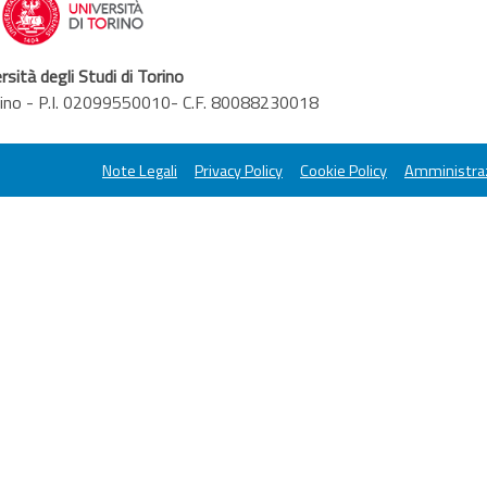
rsità degli Studi di Torino
orino - P.I. 02099550010- C.F. 80088230018
Note Legali
Privacy Policy
Cookie Policy
Amministraz