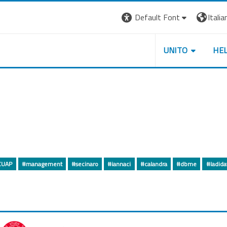
Default Font
Italian
UNITO
HE
CUAP
#management
#secinaro
#iannaci
#calandra
#dbme
#ladida