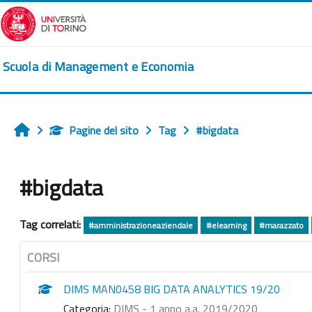
Vai al contenuto principale
Scuola di Management e Economia
Pagine del sito
Tag
#bigdata
Home
#bigdata
Tag correlati:
#amministrazioneaziendale
#elearning
#marazzato
CORSI
DIMS MAN0458 BIG DATA ANALYTICS 19/20
Categoria:
DIMS - 1 anno a.a. 2019/2020