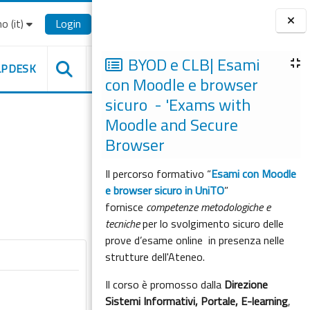
o ‎(it)‎
Login
Blocchi
BYOD e CLB| Esami
LPDESK
con Moodle e browser
sicuro - 'Exams with
Moodle and Secure
Browser
Il percorso formativo “
Esami con Moodle
e browser sicuro in UniTO
”
fornisce
competenze metodologiche e
tecniche
per lo svolgimento sicuro delle
prove d’esame online in presenza nelle
strutture dell'Ateneo.
Il corso è promosso dalla
Direzione
Sistemi Informativi, Portale, E-learning
,