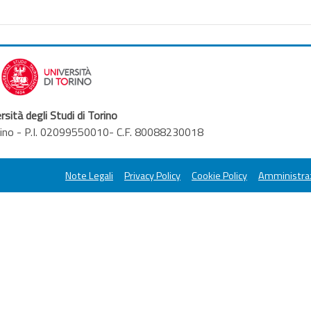
rsità degli Studi di Torino
orino - P.I. 02099550010- C.F. 80088230018
Note Legali
Privacy Policy
Cookie Policy
Amministraz