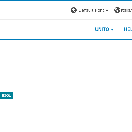
Default Font
Italian
UNITO
HE
#SQL