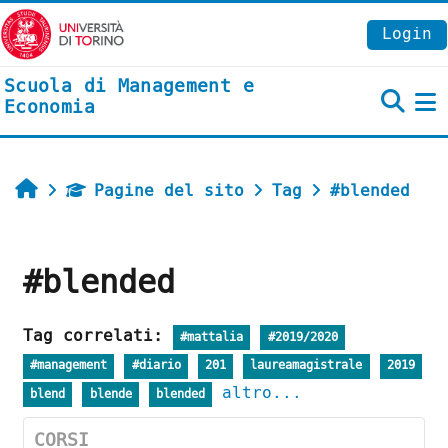
Vai al contenuto principale
Login
Scuola di Management e
Economia
P
Home
Pagine del sito
Tag
#blended
#blended
Tag correlati:
#mattalia
#2019/2020
#management
#diario
201
laureamagistrale
2019
altro...
blend
blende
blended
CORSI