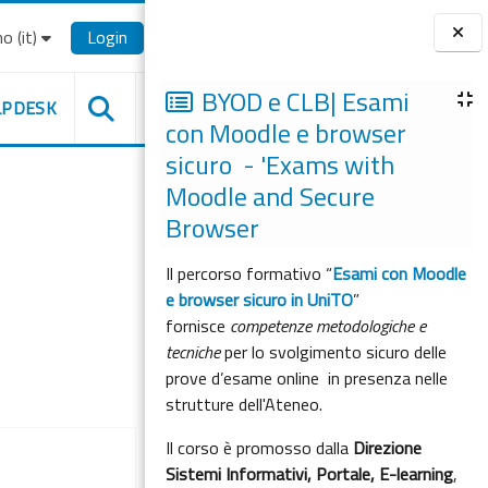
o ‎(it)‎
Login
Blocchi
BYOD e CLB| Esami
LPDESK
con Moodle e browser
sicuro - 'Exams with
Moodle and Secure
Browser
Il percorso formativo “
Esami con Moodle
e browser sicuro in UniTO
”
fornisce
competenze metodologiche e
tecniche
per lo svolgimento sicuro delle
prove d’esame online in presenza nelle
strutture dell'Ateneo.
Il corso è promosso dalla
Direzione
Sistemi Informativi, Portale, E-learning
,