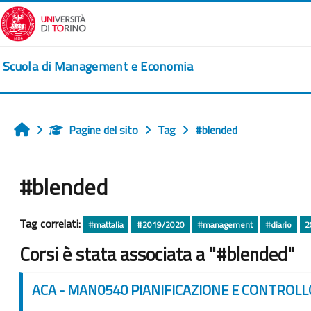
Vai al contenuto principale
Scuola di Management e Economia
Pagine del sito
Tag
#blended
Home
#blended
Tag correlati:
#mattalia
#2019/2020
#management
#diario
2
Corsi è stata associata a "#blended"
ACA - MAN0540 PIANIFICAZIONE E CONTROLL