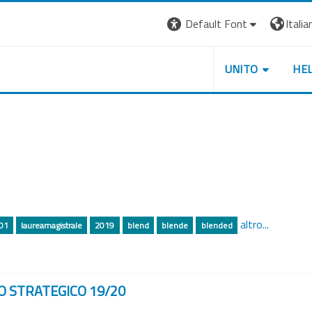
Default Font
Italian
UNITO
HE
altro...
01
laureamagistrale
2019
blend
blende
blended
O STRATEGICO 19/20