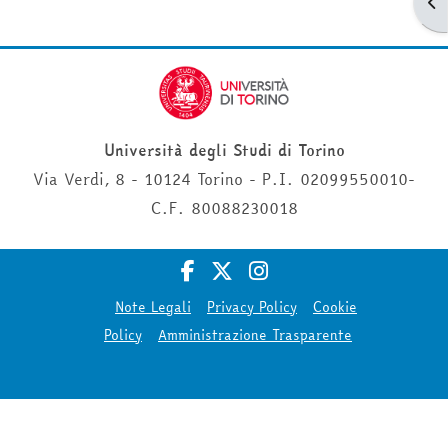
Apr
Università degli Studi di Torino
Via Verdi, 8 - 10124 Torino - P.I. 02099550010-
C.F. 80088230018
Note Legali
Privacy Policy
Cookie
Policy
Amministrazione Trasparente