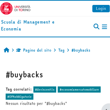
Vai al contenuto principale
Login
Scuola di Management e
Economia
Pa
Pagine del sito
Tag
#buybacks
Home
#buybacks
Tag correlati:
#devincentiis
#economiamercatomobiliare
#OPAobbligatorie
Nessun risultato per "#buybacks"