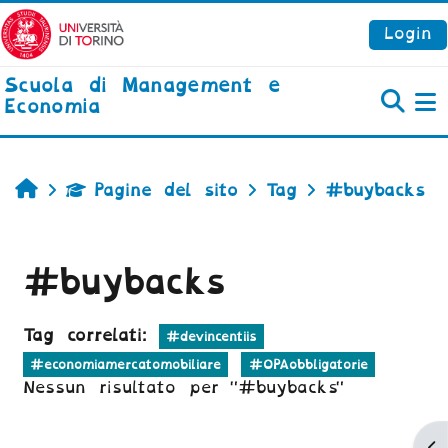
Vai al contenuto principale
Login
Scuola di Management e
Economia
P
Home
Pagine del sito
Tag
#buybacks
#buybacks
Tag correlati:
#devincentiis
#economiamercatomobiliare
#OPAobbligatorie
Nessun risultato per "#buybacks"
Ap