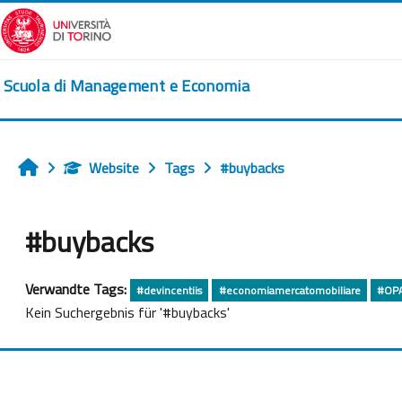
Zum Hauptinhalt
Scuola di Management e Economia
Website
Tags
#buybacks
Startseite
#buybacks
Verwandte Tags:
#devincentiis
#economiamercatomobiliare
#OPA
Kein Suchergebnis für '#buybacks'