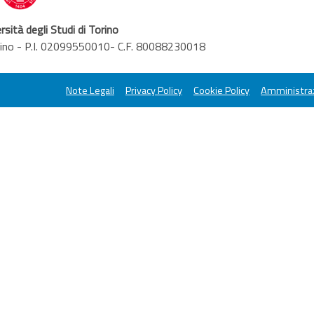
rsità degli Studi di Torino
orino - P.I. 02099550010- C.F. 80088230018
Note Legali
Privacy Policy
Cookie Policy
Amministraz