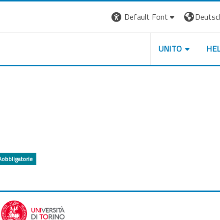
Default Font
Deutsch 
UNITO
HE
obbligatorie