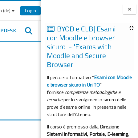
‎(de)‎
Login
Blöcke
BYOD e CLB| Esami
LPDESK
con Moodle e browser
sicuro - 'Exams with
Moodle and Secure
Browser
Il percorso formativo “
Esami con Moodle
e browser sicuro in UniTO
”
fornisce
competenze metodologiche e
tecniche
per lo svolgimento sicuro delle
prove d’esame online in presenza nelle
strutture dell'Ateneo.
Il corso è promosso dalla
Direzione
Sistemi Informativi, Portale, E-learning
,