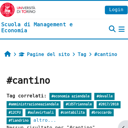
Vai al contenuto principale
Login
Scuola di Management e
Economia
P
Home
Pagine del sito
Tag
#cantino
#cantino
Tag correlati:
#economia aziendale
#devalle
#amministrazioneaziendale
#CdSTriennale
#2017/2018
#12CFU
#aulevirtuali
#contabilita
#broccardo
altro...
#fiandrino
Nessun risultato per "#cantino"
Ap