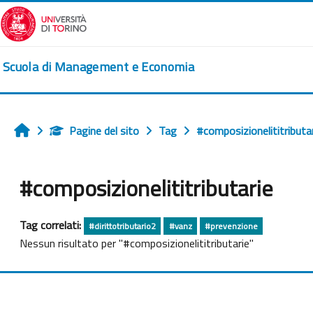
Vai al contenuto principale
Scuola di Management e Economia
Pagine del sito
Tag
#composizionelititributa
Home
#composizionelititributarie
Tag correlati:
#dirittotributario2
#vanz
#prevenzione
Nessun risultato per "#composizionelititributarie"