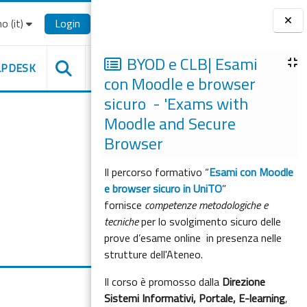
o ‎(it)‎
Login
Blocchi
BYOD e CLB| Esami
LPDESK
con Moodle e browser
sicuro - 'Exams with
Moodle and Secure
Browser
Il percorso formativo “
Esami con Moodle
e browser sicuro in UniTO
”
fornisce
competenze metodologiche e
tecniche
per lo svolgimento sicuro delle
prove d’esame online in presenza nelle
strutture dell'Ateneo.
Il corso è promosso dalla
Direzione
Sistemi Informativi, Portale, E-learning
,