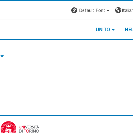
Default Font
Italian
UNITO
HE
rie