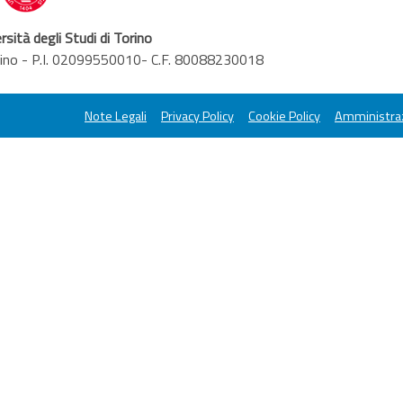
rsità degli Studi di Torino
orino - P.I. 02099550010- C.F. 80088230018
Note Legali
Privacy Policy
Cookie Policy
Amministraz