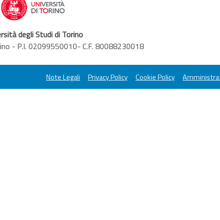
rsità degli Studi di Torino
orino - P.I. 02099550010- C.F. 80088230018
Note Legali
Privacy Policy
Cookie Policy
Amministraz