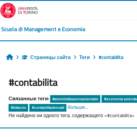
Перейти к основному содержанию
Scuola di Management e Economia
Страницы сайта
Теги
#contabilita
Главная
#contabilita
Связанные теги:
#amministrazioneaziendale
#economia azienda
больше...
#bilancio
#contabilitadeicosti
Не найдено ни одного тега, содержащего «#contabilita»