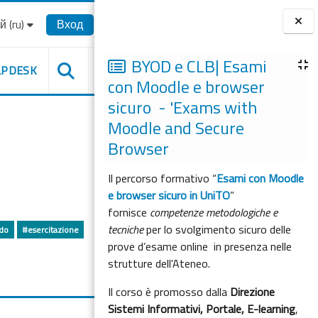
‎(ru)‎
Вход
Блоки
BYOD e CLB| Esami
LPDESK
con Moodle e browser
sicuro - 'Exams with
Moodle and Secure
Browser
Il percorso formativo “
Esami con Moodle
e browser sicuro in UniTO
”
fornisce
competenze metodologiche e
tecniche
per lo svolgimento sicuro delle
do
#esercitazione
prove d’esame online in presenza nelle
strutture dell'Ateneo.
Il corso è promosso dalla
Direzione
Sistemi Informativi, Portale, E-learning
,