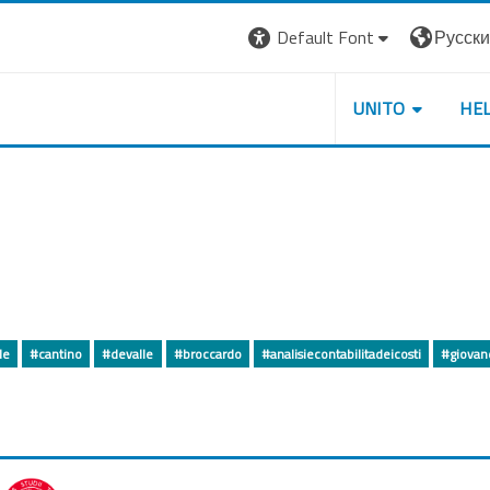
Default Font
Русский 
UNITO
HE
le
#cantino
#devalle
#broccardo
#analisiecontabilitadeicosti
#giovan