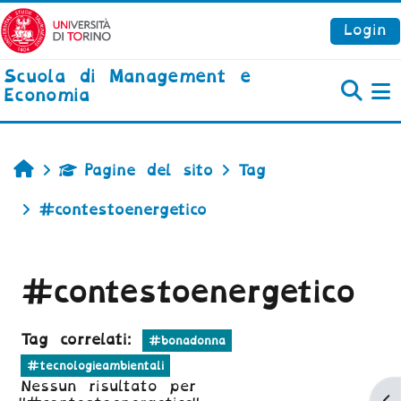
Vai al contenuto principale
Login
Scuola di Management e
Economia
P
Home
Pagine del sito
Tag
#contestoenergetico
#contestoenergetico
Tag correlati:
#bonadonna
#tecnologieambientali
Nessun risultato per
Ap