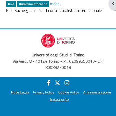
Bl
mehr...
#ros
#risarcimentodanno
Kein Suchergebnis für '#contrattualisticainternazionale'
Università degli Studi di Torino
Via Verdi, 8 - 10124 Torino - P.I. 02099550010- C.F.
80088230018
Note Legali
Privacy Policy
Cookie Policy
Amministrazione
Trasparente