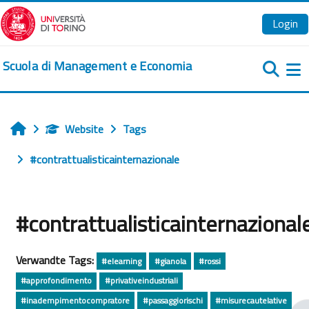
Zum Hauptinhalt
Login
Scuola di Management e Economia
We
Website
Tags
Startseite
#contrattualisticainternazionale
#contrattualisticainternazional
Verwandte Tags:
#elearning
#gianola
#rossi
#approfondimento
#privativeindustriali
#inadempimentocompratore
#passaggiorischi
#misurecautelative