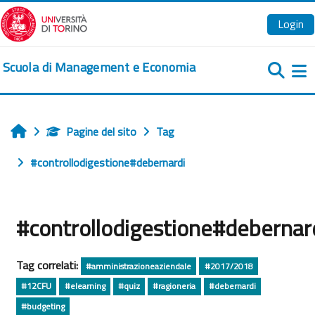
Vai al contenuto principale
Login
Scuola di Management e Economia
Pa
Pagine del sito
Tag
Home
#controllodigestione#debernardi
#controllodigestione#debernar
Tag correlati:
#amministrazioneaziendale
#2017/2018
#12CFU
#elearning
#quiz
#ragioneria
#debernardi
#budgeting