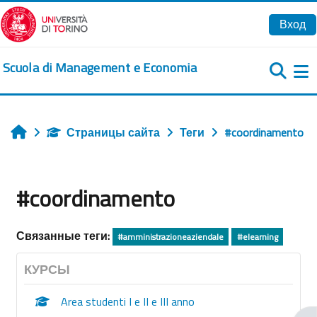
Перейти к основному содержанию
Вход
Scuola di Management e Economia
Б
Страницы сайта
Теги
#coordinamento
Главная
#coordinamento
Связанные теги:
#amministrazioneaziendale
#elearning
КУРСЫ
Area studenti I e II e III anno