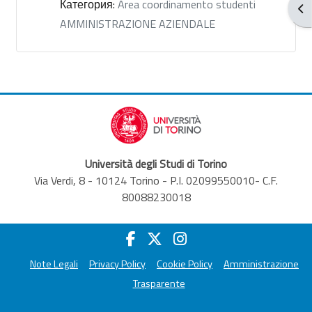
Категория:
Area coordinamento studenti
От
AMMINISTRAZIONE AZIENDALE
Università degli Studi di Torino
Via Verdi, 8 - 10124 Torino - P.I. 02099550010- C.F.
80088230018
Note Legali
Privacy Policy
Cookie Policy
Amministrazione
Trasparente